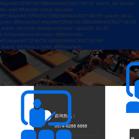
#layerA57DFA67301EB92590940C3527726155 .search_btn {border:
0px solid #fff;border-radius: 0px;color:
#fff;}#layerA57DFA67301EB92590940C3527726155 .search_btn a
{color: #fff!important;}#layerA57DFA67301EB92590940C3527726155
.search_btn:hover {background-color: rgba(253, 93, 20,
0.9)!important;border-color: #fd5d14;color:
#fff;}#layerA57DFA67301EB92590940C3527726155
.search_btn:hover a {color: #fff!important;}
咨询热线：
0574-6288 8888
联系我们